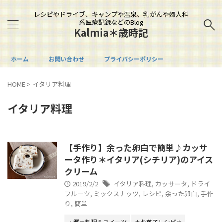
レシピやドライブ、キャンプや温泉、乳がんや婦人科
系医療記録などのBlog
Kalmia＊歳時記
ホーム
お問い合わせ
プライバシーポリシー
HOME
>
イタリア料理
イタリア料理
【手作り】余った卵白で簡単♪カッサ
ータ作り＊イタリア(シチリア)のアイス
クリーム
2019/2/2
イタリア料理
,
カッサータ
,
ドライ
フルーツ
,
ミックスナッツ
,
レシピ
,
余った卵白
,
手作
り
,
簡単
・郷土料理＆スイーツ
＊お菓子レシピ＊