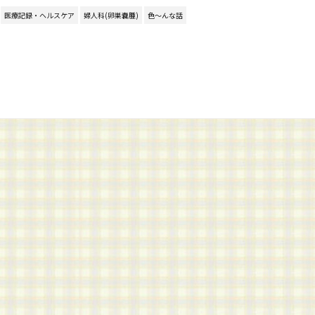
医療記録・ヘルスケア
婦人科(卵巣嚢腫)
色～んな話