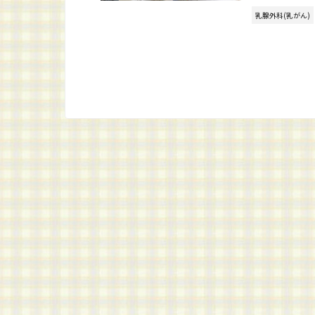
乳腺外科(乳がん)