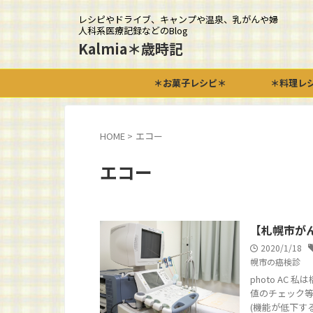
レシピやドライブ、キャンプや温泉、乳がんや婦
人科系医療記録などのBlog
Kalmia＊歳時記
＊お菓子レシピ＊
＊料理レ
HOME
>
エコー
エコー
【札幌市が
2020/1/18
幌市の癌検診
photo A
値のチェック
(機能が低下する