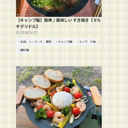
【キャンプ飯】簡単♪美味しい すき焼き【マル
チグリドル】
2026/5/27
・お肉、シーフード、野菜
・キャンプ飯
・スープ、汁物
・鍋料理