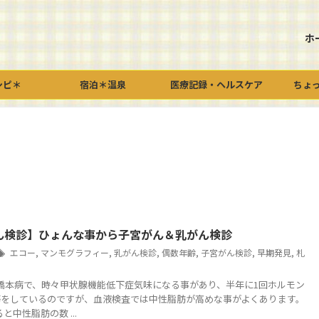
ホ
シピ＊
宿泊＊温泉
医療記録・ヘルスケア
ちょ
ん検診】ひょんな事から子宮がん＆乳がん検診
エコー
,
マンモグラフィー
,
乳がん検診
,
偶数年齢
,
子宮がん検診
,
早期発見
,
札
C 私は橋本病で、時々甲状腺機能低下症気味になる事があり、半年に1回ホルモン
等をしているのですが、血液検査では中性脂肪が高めな事がよくあります。
と中性脂肪の数 ...