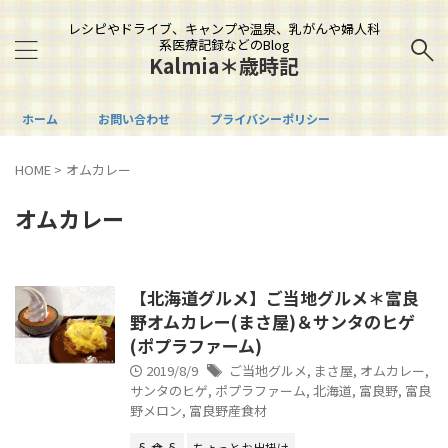
レシピやドライブ、キャンプや温泉、乳がんや婦人科
系医療記録などのBlog
Kalmia＊歳時記
ホーム
お問い合わせ
プライバシーポリシー
HOME
>
オムカレー
オムカレー
【北海道グルメ】ご当地グルメ＊富良
野オムカレー(まさ屋)＆サンタのヒゲ
(ポプラファーム)
2019/8/9
ご当地グルメ
,
まさ屋
,
オムカレー
,
サンタのヒゲ
,
ポプラファーム
,
北海道
,
富良野
,
富良
野メロン
,
富良野産食材
§ 食 §
ちょっとお出掛け