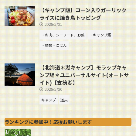
【キャンプ飯】コーン入りガーリック
ライスに焼き鳥トッピング
2026/5/21
・お肉、シーフード、野菜
・キャンプ飯
・麺類・ごはん
【北海道＊湖キャンプ】モラップキャ
ンプ場＊ユニバーサルサイト(オートサ
イト)【支笏湖】
2026/5/20
キャンプ
道央
ランキングに参加中！応援お願いします