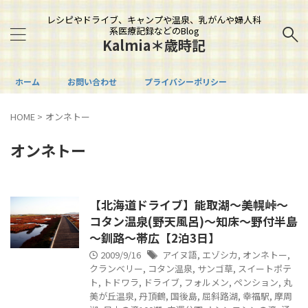
レシピやドライブ、キャンプや温泉、乳がんや婦人科
系医療記録などのBlog
Kalmia＊歳時記
ホーム
お問い合わせ
プライバシーポリシー
HOME
>
オンネトー
オンネトー
【北海道ドライブ】能取湖～美幌峠～
コタン温泉(野天風呂)～知床～野付半島
～釧路～帯広【2泊3日】
2009/9/16
アイヌ語
,
エゾシカ
,
オンネトー
,
クランベリー
,
コタン温泉
,
サンゴ草
,
スイートポテ
ト
,
トドワラ
,
ドライブ
,
フォルメン
,
ペンション
,
丸
美が丘温泉
,
丹頂鶴
,
国後島
,
屈斜路湖
,
幸福駅
,
摩周