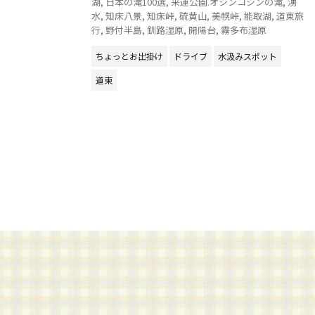
湖
,
日本の滝100選
,
来運公園.オシンコシンの滝
,
湧
水
,
知床八景
,
知床峠
,
硫黄山
,
美幌峠
,
能取湖
,
道東旅
行
,
野付半島
,
釧路湿原
,
開陽台
,
霧多布湿原
ちょっとお出掛け
ドライブ
水汲みスポット
道東