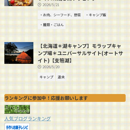
2026/5/21
・お肉、シーフード、野菜
・キャンプ飯
・麺類・ごはん
【北海道＊湖キャンプ】モラップキャ
ンプ場＊ユニバーサルサイト(オートサ
イト)【支笏湖】
2026/5/20
キャンプ
道央
ランキングに参加中！応援お願いします
人気ブログランキング