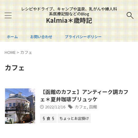
レシピやドライブ、キャンプや温泉、乳がんや婦人科
系医療記録などのBlog
Kalmia＊歳時記
ホーム
お問い合わせ
プライバシーポリシー
HOME
>
カフェ
カフェ
【函館のカフェ】アンティーク調カフ
ェ＊夏井珈琲ブリュッケ
2022/12/16
カフェ
,
函館
§ 食 §
ちょっとお出掛け