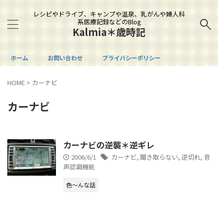
レシピやドライブ、キャンプや温泉、乳がんや婦人科
系医療記録などのBlog
Kalmia＊歳時記
ホーム
お問い合わせ
プライバシーポリシー
HOME
>
カーナビ
カーナビ
カーナビの逆襲＊逆ギレ
2006/6/1
カーナビ
,
聞き取らない
,
逆切れ
,
音
声認識機能
色～んな話