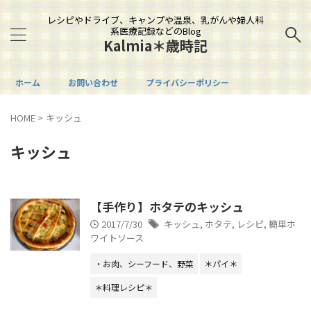
レシピやドライブ、キャンプや温泉、乳がんや婦人科
系医療記録などのBlog
Kalmia＊歳時記
ホーム
お問い合わせ
プライバシーポリシー
HOME
>
キッシュ
キッシュ
【手作り】ホタテのキッシュ
2017/7/30
キッシュ
,
ホタテ
,
レシピ
,
簡単ホ
ワイトソース
・お肉、シーフード、野菜
＊パイ＊
＊料理レシピ＊