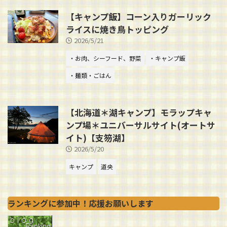
【キャンプ飯】コーン入りガーリック
ライスに焼き鳥トッピング
2026/5/21
・お肉、シーフード、野菜
・キャンプ飯
・麺類・ごはん
【北海道＊湖キャンプ】モラップキャ
ンプ場＊ユニバーサルサイト(オートサ
イト)【支笏湖】
2026/5/20
キャンプ
道央
ランキングに参加中！応援お願いします