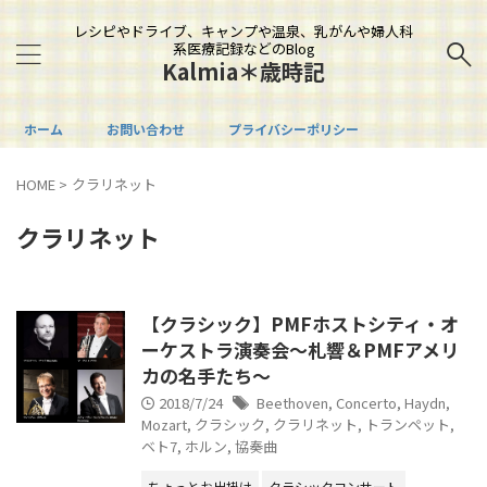
レシピやドライブ、キャンプや温泉、乳がんや婦人科
系医療記録などのBlog
Kalmia＊歳時記
ホーム
お問い合わせ
プライバシーポリシー
HOME
>
クラリネット
クラリネット
【クラシック】PMFホストシティ・オ
ーケストラ演奏会～札響＆PMFアメリ
カの名手たち～
2018/7/24
Beethoven
,
Concerto
,
Haydn
,
Mozart
,
クラシック
,
クラリネット
,
トランペット
,
ベト7
,
ホルン
,
協奏曲
ちょっとお出掛け
クラシックコンサート