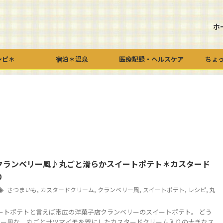
ホ
シピ＊
宿泊＊温泉
医療記録・ヘルスケア
ちょ
クランベリー風♪丸ごと滑らかスイートポテト＊カスタード
り
さつまいも
,
カスタードクリーム
,
クランベリー風
,
スイートポテト
,
レシピ
,
丸
ートポテトと言えば帯広の洋菓子店クランベリーのスイートポテト。 どう
リー風な、丸ごとサツマイモを器にしたカスタードクリーム入りの大きなス