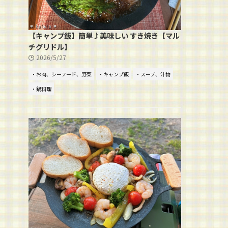
【キャンプ飯】簡単♪美味しい すき焼き【マル
チグリドル】
2026/5/27
・お肉、シーフード、野菜
・キャンプ飯
・スープ、汁物
・鍋料理