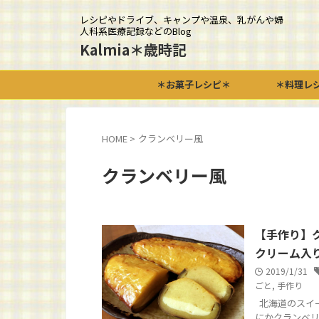
レシピやドライブ、キャンプや温泉、乳がんや婦
人科系医療記録などのBlog
Kalmia＊歳時記
＊お菓子レシピ＊
＊料理レ
HOME
>
クランベリー風
クランベリー風
【手作り】
クリーム入
2019/1/31
ごと
,
手作り
北海道のスイ
にかクランベ