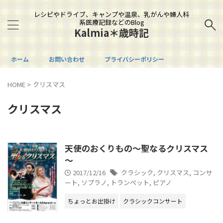
レシピやドライブ、キャンプや温泉、乳がんや婦人科
系医療記録などのBlog
Kalmia＊歳時記
ホーム
お問い合わせ
プライバシーポリシー
HOME
>
クリスマス
クリスマス
天使のおくりもの～聖なるクリスマス
～
2017/12/16
クラシック
,
クリスマス
,
コンサ
ート
,
ソプラノ
,
トランペット
,
ピアノ
ちょっとお出掛け
クラシックコンサート