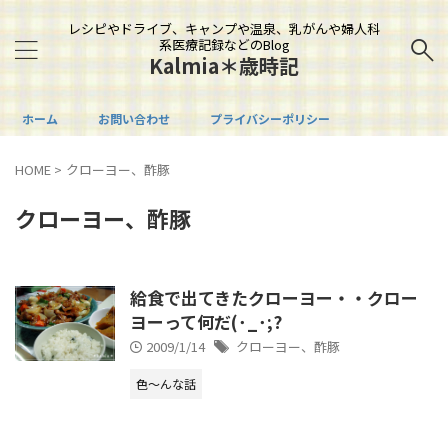
レシピやドライブ、キャンプや温泉、乳がんや婦人科
系医療記録などのBlog
Kalmia＊歳時記
ホーム
お問い合わせ
プライバシーポリシー
HOME
>
クローヨー、酢豚
クローヨー、酢豚
給食で出てきたクローヨー・・クロー
ヨーって何だ(･_･;?
2009/1/14
クローヨー、酢豚
色～んな話