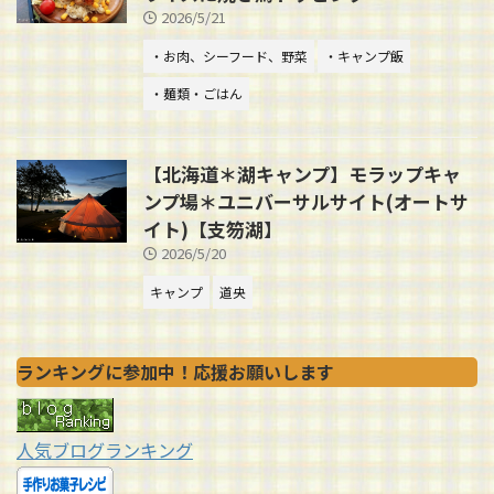
2026/5/21
・お肉、シーフード、野菜
・キャンプ飯
・麺類・ごはん
【北海道＊湖キャンプ】モラップキャ
ンプ場＊ユニバーサルサイト(オートサ
イト)【支笏湖】
2026/5/20
キャンプ
道央
ランキングに参加中！応援お願いします
人気ブログランキング