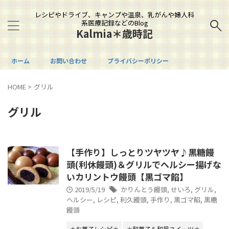
レシピやドライブ、キャンプや温泉、乳がんや婦人科
系医療記録などのBlog
Kalmia＊歳時記
ホーム
お問い合わせ
プライバシーポリシー
HOME
>
グリル
グリル
【手作り】しっとりツヤツヤ♪黒糖饅
頭(利休饅頭)＆グリルでヘルシー揚げな
いカリントウ饅頭【黒ゴマ餡】
2019/5/19
かりんとう饅頭
,
せいろ
,
グリル
,
ヘルシー
,
レシピ
,
利久饅頭
,
手作り
,
黒ゴマ餡
,
黒糖
饅頭
＊お菓子レシピ＊
＊和菓子＆和風スイーツ＊