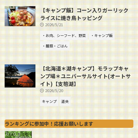
【キャンプ飯】コーン入りガーリック
ライスに焼き鳥トッピング
2026/5/21
・お肉、シーフード、野菜
・キャンプ飯
・麺類・ごはん
【北海道＊湖キャンプ】モラップキャ
ンプ場＊ユニバーサルサイト(オートサ
イト)【支笏湖】
2026/5/20
キャンプ
道央
ランキングに参加中！応援お願いします