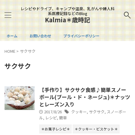
レシピやドライブ、キャンプや温泉、乳がんや婦人科
系医療記録などのBlog
Kalmia＊歳時記
ホーム
お問い合わせ
プライバシーポリシー
HOME
>
サクサク
サクサク
【手作り】サクサク食感♪簡単スノー
ボール(ブール・ド・ネージュ)＊ナッツ
とレーズン入り
2017/8/26
クッキー
,
サクサク
,
スノーボー
ル
,
レシピ
,
簡単
＊お菓子レシピ＊
＊クッキー・ビスケット＊