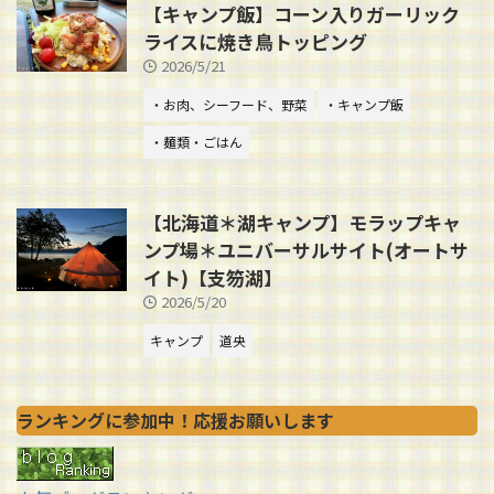
【キャンプ飯】コーン入りガーリック
ライスに焼き鳥トッピング
2026/5/21
・お肉、シーフード、野菜
・キャンプ飯
・麺類・ごはん
【北海道＊湖キャンプ】モラップキャ
ンプ場＊ユニバーサルサイト(オートサ
イト)【支笏湖】
2026/5/20
キャンプ
道央
ランキングに参加中！応援お願いします