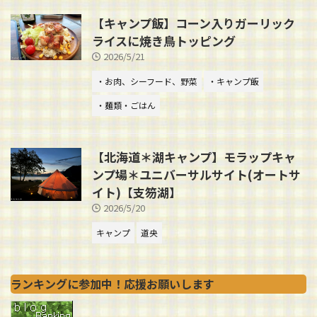
【キャンプ飯】コーン入りガーリック
ライスに焼き鳥トッピング
2026/5/21
・お肉、シーフード、野菜
・キャンプ飯
・麺類・ごはん
【北海道＊湖キャンプ】モラップキャ
ンプ場＊ユニバーサルサイト(オートサ
イト)【支笏湖】
2026/5/20
キャンプ
道央
ランキングに参加中！応援お願いします