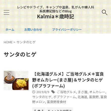
レシピやドライブ、キャンプや温泉、乳がんや婦人科
系医療記録などのBlog
Kalmia＊歳時記
ホーム
お問い合わせ
プライバシーポリシー
HOME
>
サンタのヒゲ
サンタのヒゲ
【北海道グルメ】ご当地グルメ＊富良
野オムカレー(まさ屋)＆サンタのヒゲ
(ポプラファーム)
2019/8/9
ご当地グルメ
,
まさ屋
,
オムカレー
,
サンタのヒゲ
,
ポプラファーム
,
北海道
,
富良野
,
富良
野メロン
,
富良野産食材
§ 食 §
ちょっとお出掛け