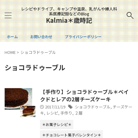
レシピやドライブ、キャンプや温泉、乳がんや婦人科
系医療記録などのBlog
Kalmia＊歳時記
ホーム
お問い合わせ
プライバシーポリシー
HOME
>
ショコラドゥーブル
ショコラドゥーブル
【手作り】ショコラドゥーブル＊ベイ
クドとレアの2層チーズケーキ
2017/11/19
ショコラドゥーブル
,
チーズケー
キ
,
レシピ
,
手作り
,
２層
＊お菓子レシピ＊
＊チョコレート菓子バレンタイン＊