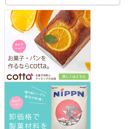
ムチーズもしくはマスカルポーネ 200g（今回は「雪印北海道100マスカルポーネ(ｴ
ｽﾌﾟﾚｯｿｿｰｽ付)×2 を使いました） 生クリーム 200cc 卵黄
2個 砂糖 80～90g ビスケット 敷き詰め
る分だけ（今回は2層：底と中間部分） ☆コーヒー（...