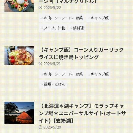
ージョ【マルチグリドル】
2026/5/22
・お肉、シーフード、野菜
・キャンプ飯
・スープ、汁物
・鍋料理
【キャンプ飯】コーン入りガーリック
ライスに焼き鳥トッピング
2026/5/21
・お肉、シーフード、野菜
・キャンプ飯
・麺類・ごはん
【北海道＊湖キャンプ】モラップキャ
ンプ場＊ユニバーサルサイト(オートサ
イト)【支笏湖】
2026/5/20