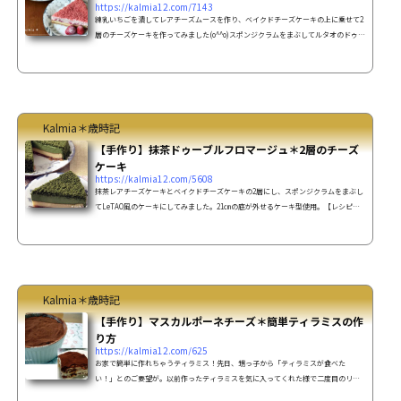
https://kalmia12.com/7143
練乳いちごを潰してレアチーズムースを作り、ベイクドチーズケーキの上に乗せて2
層のチーズケーキを作ってみました(o^^o)スポンジクラムをまぶしてルタオのドゥー
ブルフロマージュ風に♪【レシピ】練乳いちごのドゥーブルフロマージュの作り方
(21㎝型：底が外れるケーキ型使用) 材料 ベイクドチーズケーキクラッカー 10
0ｇバター 50ｇクリームチーズ 200ｇヨーグルト 100ｇ薄力粉
30ｇ卵 2個砂糖 50ｇいちごのレアチーズム
ースクリームチーズ 200...
Kalmia＊歳時記
【手作り】抹茶ドゥーブルフロマージュ＊2層のチーズ
ケーキ
https://kalmia12.com/5608
抹茶レアチーズケーキとベイクドチーズケーキの2層にし、スポンジクラムをまぶし
てLeTAO風のケーキにしてみました。21㎝の底が外せるケーキ型使用。【レシピ】
抹茶ドゥーブルの作り方 21cm型です（底が外せるケーキ型使用） オーブンの予熱
は自分のタイミングで行ってください。材料ベイクドチーズケーキクラッカー
100ｇバター 50ｇクリームチーズ 200ｇプレーンヨーグルト 1
00ｇ薄力粉 30ｇ卵 ２コ砂糖 50ｇ抹
茶レアチーズムースクリームチーズチーズ 200ｇプ...
Kalmia＊歳時記
【手作り】マスカルポーネチーズ＊簡単ティラミスの作
り方
https://kalmia12.com/625
お家で簡単に作れちゃうティラミス！先日、甥っ子から「ティラミスが食べた
い！」とのご要望が。以前作ったティラミスを気に入ってくれた様で二度目のリク
エストでした♪今回はマスカルポーネ！【レシピ】ティラミスの作り方材料 クリー