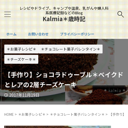
レシピやドライブ、キャンプや温泉、乳がんや婦人科
系医療記録などのBlog
Kalmia＊歳時記
ホーム
お問い合わせ
プライバシーポリシー
＊お菓子レシピ＊
＊チョコレート菓子バレンタイン＊
＊チーズケーキ＊
【手作り】ショコラドゥーブル＊ベイクド
とレアの2層チーズケーキ
2017年11月19日
HOME
>
＊お菓子レシピ＊
>
＊チョコレート菓子バレンタイン＊
>
【手作り】