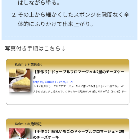
ばしながら塗る。
その上から細かくしたスポンジを隙間なく全
体的にふりかけて出来上がり。
写真付き手順はこちら↓
Kalmia＊歳時記
【手作り】ドゥーブルフロマージュ＊2層のチーズケー
キ
https://kalmia12.com/5121
ルタオ風のドゥーブルフロマージュ、久々に作ってみました♪21cm型でちょっと
大きめ甘さは少し控えめで、クラッカーの塩分がいい感じです(o^^o)【レシピ】ドゥ
ーブルフロマージュの作り方21cm型です（底が外せるケーキ型使用）＊～ 材料 ～
＊ベイクドチーズケーキクラッカー 100ｇバター 50ｇクリーム
チーズ 200ｇプレーンヨーグルト 100ｇ薄力粉 30ｇ卵
２コ砂糖 50ｇレアチーズムースクリームチーズチーズ 20
0ｇプレーンヨーグルト 50ｇ砂糖 ...
Kalmia＊歳時記
【手作り】練乳いちごのドゥーブルフロマージュ＊2層
のチーズケーキ