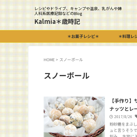
レシピやドライブ、キャンプや温泉、乳がんや婦
人科系医療記録などのBlog
Kalmia＊歳時記
＊お菓子レシピ＊
＊料理レ
HOME
>
スノーボール
スノーボール
【手作り】
ナッツとレ
2017/8/26
粉砂糖をまぶし
ュと言うそうで
刻み、 生地に入