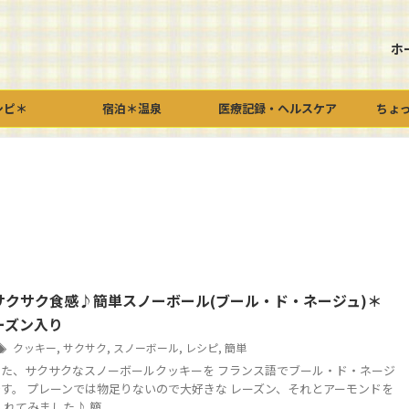
ホ
シピ＊
宿泊＊温泉
医療記録・ヘルスケア
ちょ
サクサク食感♪簡単スノーボール(ブール・ド・ネージュ)＊
ーズン入り
クッキー
,
サクサク
,
スノーボール
,
レシピ
,
簡単
た、サクサクなスノーボールクッキーを フランス語でブール・ド・ネージ
す。 プレーンでは物足りないので大好きな レーズン、それとアーモンドを
れてみました♪ 簡 ...