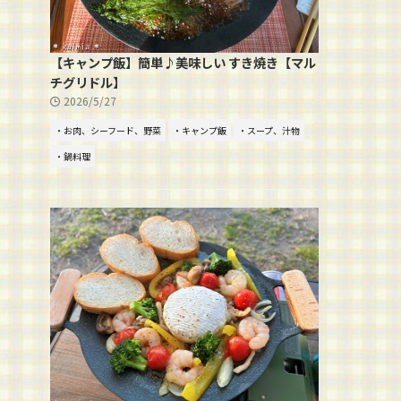
【キャンプ飯】簡単♪美味しい すき焼き【マル
チグリドル】
2026/5/27
・お肉、シーフード、野菜
・キャンプ飯
・スープ、汁物
・鍋料理