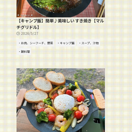
【キャンプ飯】簡単♪美味しい すき焼き【マル
チグリドル】
2026/5/27
・お肉、シーフード、野菜
・キャンプ飯
・スープ、汁物
・鍋料理