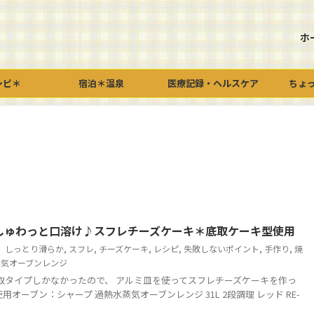
ホ
シピ＊
宿泊＊温泉
医療記録・ヘルスケア
ちょ
しゅわっと口溶け♪スフレチーズケーキ＊底取ケーキ型使用
しっとり滑らか
,
スフレ
,
チーズケーキ
,
レシピ
,
失敗しないポイント
,
手作り
,
焼
蒸気オーブンレンジ
タイプしかなかったので、 アルミ皿を使ってスフレチーズケーキを作っ
用オーブン：シャープ 過熱水蒸気オーブンレンジ 31L 2段調理 レッド RE-