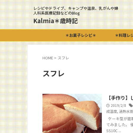
レシピやドライブ、キャンプや温泉、乳がんや婦
人科系医療記録などのBlog
Kalmia＊歳時記
＊お菓子レシピ＊
＊料理レ
HOME
>
スフレ
スフレ
【手作り】
2019/2/8
成温度
,
過熱水
ケーキ型が底取
てみました。 使
SS10C ...