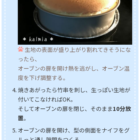
生地の表面が盛り上がり割れてきそうにな
ったら、
オーブンの扉を開け熱を逃がし、オーブン温
度を下げ調整する。
焼きあがったら竹串を刺し、生っぽい生地が
付いてこなければOK。
そしてオーブンの扉を閉じ、そのまま
10分放
置
。
オーブンの扉を開け、型の側面をナイフをグ
ルっと通し隙間をつくる。