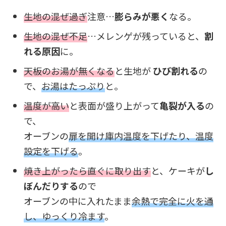
生地の混ぜ過ぎ
注意…
膨らみが悪く
なる。
生地の混ぜ不足
…メレンゲが残っていると、
割
れる原因
に。
天板のお湯が無くなる
と生地が
ひび割れる
の
で、
お湯はたっぷり
と。
温度が高い
と表面が盛り上がって
亀裂が入る
の
で、
オーブンの
扉を開け庫内温度を下げたり、温度
設定を下げる
。
焼き上がったら直ぐに取り出す
と、ケーキが
し
ぼんだりする
ので
オーブンの中に入れたまま
余熱で完全に火を通
し、ゆっくり冷ます
。