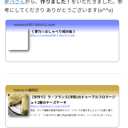
夢乃さん
から、
作りました！
をいただきました。参
考にしてくださり ありがとうございます(o^^o)
yumeno0907.bbs.fc2.com
《 夢乃☆おしゃべり掲示板 》
https://yumeno0907.bbs.fc2.com
Kalmia＊歳時記
【手作り】ラ・フランス(洋梨)のドゥーブルフロマージ
ュ＊2層のチーズケーキ
https://kalmia12.com/10119
先日、ダンナ親戚の宮城の伯母からラ・フランスが届きました♪とても良い香り
～ヾ(*´∀｀*)ﾉありがたい事に沢山の梨を頂いたので、いくつかコンポートにし
て、Xmasも近かったので、ケーキにでも入れてみようかと♪やはりここは お気に
入りの2層のチーズケーキ、ルタオ風にして、ベイクドチーズの上に角切りにしたコ