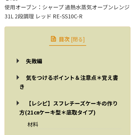
使用オーブン：シャープ 過熱水蒸気オーブンレンジ
31L 2段調理 レッド RE-SS10C-R
目次
[
閉る
]
失敗編
気をつけるポイント＆注意点＊覚え書
き
【レシピ】スフレチーズケーキの作り
方(21㎝ケーキ型＊底取タイプ)
材料