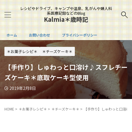
レシピやドライブ、キャンプや温泉、乳がんや婦人科
系医療記録などのBlog
Kalmia＊歳時記
ホーム
お問い合わせ
プライバシーポリシー
＊お菓子レシピ＊
＊チーズケーキ＊
【手作り】しゅわっと口溶け♪スフレチー
ズケーキ＊底取ケーキ型使用
2019年2月8日
HOME
>
＊お菓子レシピ＊
>
＊チーズケーキ＊
>
【手作り】しゅわっと口溶け