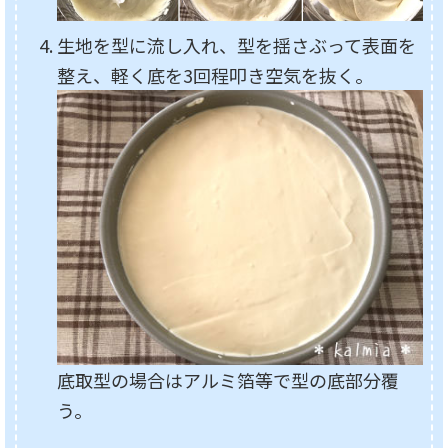
生地を型に流し入れ、型を揺さぶって表面を
整え、軽く底を3回程叩き空気を抜く。
底取型の場合はアルミ箔等で型の底部分覆
う。