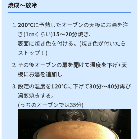
焼成～放冷
200℃
に予熱したオーブンの天板にお湯を注
ぎ(1㎝くらい)
15～20分
焼き、
表面に焼き色を付ける。(焼き色が付いたら
ストップ！)
その後オーブンの
扉を開けて温度を下げ
+
天
板にお湯を追加
し
設定の温度を
120℃
に下げて
30分～40分
再び
湯煎焼きする。
(うちのオーブンでは35分)