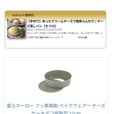
ンポートを入れたレアチーズムースを重ねて側面にはクラムを貼り付け、ケーキの
上にはスライスしたコンポートを飾ったラ・フランスのドゥーブルフロマージュを
作ってみる事にしました(o^^o)【レシピ】洋梨ドゥーブルフロマー...
Kalmia＊歳時記
【手作り】余ったクリームチーズで簡単ふんわり♪チー
ズ蒸しパン【セイロ】
https://kalmia12.com/11634
クリームチーズが余ったので蒸しパンを作ってみました。【レシピ】チーズ蒸しパ
ンの作り方(６個分)材料クリームチーズ 100ｇ砂糖
60ｇ卵 2個牛乳
大さじ2サラダ油 大さじ1と1/2☆薄力粉
90ｇ☆ベーキングパウダー 小さじ1と1/2 準備 ☆粉類は合わせて、ふるって
おく。 卵は溶いておく。作り方 クリームチーズを泡立て器で柔らかくする。(固い
場合はラップして軽くレンチン) 砂...
富士ホーロー フッ素樹脂 ベイクウェアー チーズ
ケーキデコ底取型 21cm