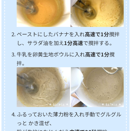
ペーストにしたバナナを入れ
高速で1分
撹拌
し、サラダ油を加え
1分高速
で撹拌する。
牛乳を卵黄生地ボウルに入れ
高速で1分
撹
拌。
ふるっておいた薄力粉を入れ手動でグルグル
っと かき混ぜ、