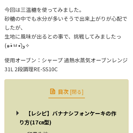
今回は三温糖を使ってみました。
砂糖の中でも水分が多いそうで出来上がりが心配で
したが、
生地に風味が出るとの事で、挑戦してみましたっ
(๑•̀ㅂ•́)و✧
使用オーブン：シャープ 過熱水蒸気オーブンレンジ
31L 2段調理RE-SS10C
目次
[
閉る
]
【レシピ】バナナシフォンケーキの作
り方(17㎝型)