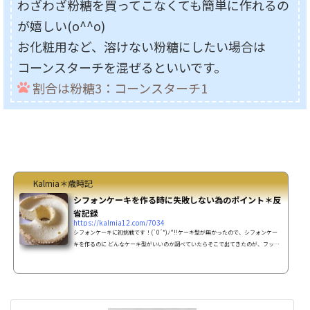
わざわざ粉糖を買ってこなくても簡単に作れるの
が嬉しい(o^^o)
お化粧用など、溶けない粉糖にしたい場合は
コーンスターチを混ぜるといいです。
割合は粉糖3：コーンスターチ1
Kalmia＊歳時記
シフォンケーキを作る時に失敗しない為のポイント＊反
省記録
https://kalmia12.com/7034
シフォンケーキに初挑戦です！(`0´*)ﾉ"!!ケーキ型が無かったので、シフォンケー
キを作るのに どんなケーキ型がいいのか調べていたらそこで出てきたのが、フッ素
加工の型とアルミの型。シフォンケーキの型選びフッ素加工の型は生地が型から外
しやすい！がウリですが、シフォンケーキだと、それは逆効果らしい。焼き縮みし
やすいとか型を逆さにすると生地が剥がれ落ちてしまう事もあるんだとか。アルミ
型だと生地が型にくっ付くので、型から外す時はナイフを入れて外さなければなら
ないので綺麗に剥がせなかったりするのが難点・・...