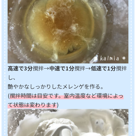
高速で3分
撹拌→
中速で1分
撹拌→
低速で1分
撹拌
し、
艶やかなしっかりしたメレンゲを作る。
(
撹拌時間は目安です。室内温度など環境によっ
て状態は変わります
)