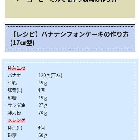
【レシピ】バナナシフォンケーキの作り方
(17㎝型)
卵黄生地
バナナ 120ｇ(正味)
牛乳 45ｇ
卵黄(L)
4個
砂糖 15ｇ
サラダ油 27ｇ
薄力粉 70ｇ
メレンゲ
卵白(L)
4個
砂糖 60ｇ