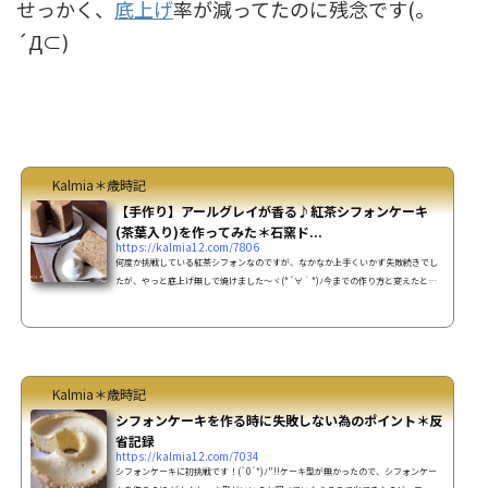
せっかく、
底上げ
率が減ってたのに残念です(｡
´Д⊂)
Kalmia＊歳時記
【手作り】アールグレイが香る♪紅茶シフォンケーキ
(茶葉入り)を作ってみた＊石窯ド...
https://kalmia12.com/7806
何度か挑戦している紅茶シフォンなのですが、なかなか上手くいかず失敗続きでし
たが、やっと底上げ無しで焼けました～ヾ(*´∀｀*)ﾉ今までの作り方と変えたとこ
ろは 卵(L)3個→4個 薄力粉60ｇ→70ｇ 常温卵白→ちょい冷凍卵白(卵黄生地を作って
いる間)今回は一切湯煎にかけなかった。焼成温度と時間は予熱180℃、180℃10分→
170℃20分→160℃10分直置きせず、足付き網使用使用オーブン：TOSHIBA ER-ND7
石窯ドーム(スチーム オーブンレンジ)【レシピ】紅茶シフォンの作り方【17㎝
型】＊覚書材料卵黄生地卵黄(L) ...
Kalmia＊歳時記
シフォンケーキを作る時に失敗しない為のポイント＊反
省記録
https://kalmia12.com/7034
シフォンケーキに初挑戦です！(`0´*)ﾉ"!!ケーキ型が無かったので、シフォンケー