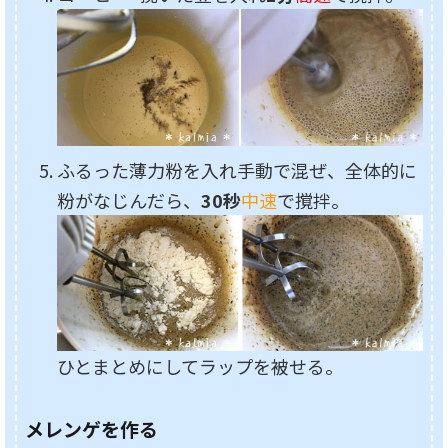
ふるった薄力粉を入れ手動で混ぜ、全体的に
粉がなじんだら、
30秒
中速
で撹拌。
ひとまとめにしてラップを被せる。
メレンゲを作る