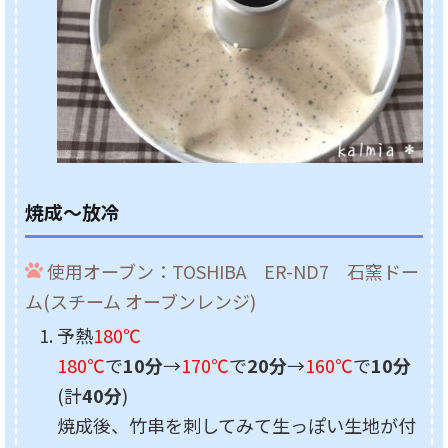
焼成～放冷
使用オーブン：TOSHIBA ER-ND7 石窯ドー
ム(スチーム オーブンレンジ)
予熱
180℃
180℃
で
10分
→
170℃
で
20分
→
160℃
で
10分
(計
40分
)
焼成後、竹串を刺してみて生っぽい生地が付