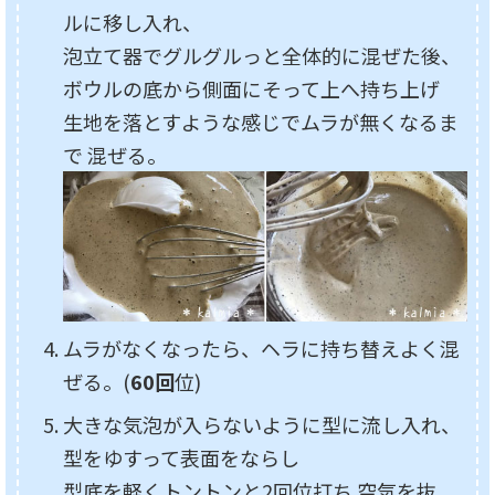
ルに移し入れ、
泡立て器でグルグルっと全体的に混ぜた後、
ボウルの底から側面にそって上へ持ち上げ
生地を落とすような感じでムラが無くなるま
で 混ぜる。
ムラがなくなったら、ヘラに持ち替えよく混
ぜる。(
60回
位)
大きな気泡が入らないように型に流し入れ、
型をゆすって表面をならし
型底を軽くトントンと2回位打ち 空気を抜