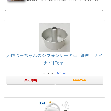
キを作るのに どんなケーキ型がいいのか調べていたらそこで出てきたのが、フッ素
加工の型とアルミの型。シフォンケーキの型選びフッ素加工の型は生地が型から外
しやすい！がウリですが、シフォンケーキだと、それは逆効果らしい。焼き縮みし
やすいとか型を逆さにすると生地が剥がれ落ちてしまう事もあるんだとか。アルミ
型だと生地が型にくっ付くので、型から外す時はナイフを入れて外さなければなら
ないので綺麗に剥がせなかったりするのが難点・・...
大物じーちゃんのシフォンケーキ型 "継ぎ目ナイ
ナイ17cm"
posted with
カエレバ
楽天市場
Amazon