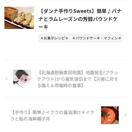
【ダンナ手作りSweets】簡単♪バナ
ナとラムレーズンの芳醇パウンドケ
ーキ
＊お菓子レシピ＊
＊パウンドケーキ・マフィン＊
【北海道胆振東部地震】地震発生(ブラッ
クアウト)から電気復旧まで【災害に対す
る備え＆停電時の食事】
【手作り】簡単♪イクラの醤油漬け＊イク
ラと鮭の海鮮親子丼