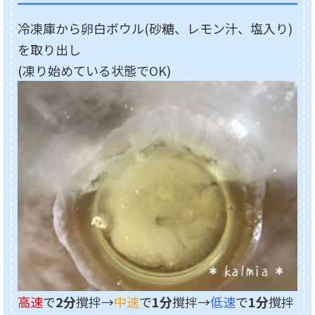
冷凍庫から卵白ボウル(砂糖、レモン汁、塩入り)
を取り出し
(凍り始めている状態でOK)
高速
で
2分
撹拌→
中速
で
1分
撹拌→
低速
で
1分
撹拌