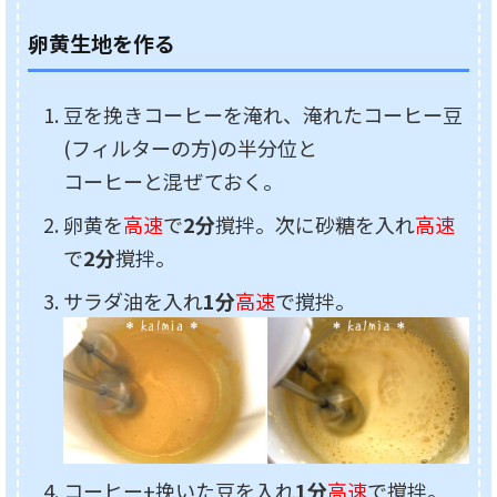
卵黄生地を作る
豆を挽きコーヒーを淹れ、淹れたコーヒー豆
(フィルターの方)の半分位と
コーヒーと混ぜておく。
卵黄を
高速
で
2分
撹拌。次に砂糖を入れ
高速
で
2分
撹拌。
サラダ油を入れ
1分
高速
で撹拌。
コーヒー+挽いた豆を入れ
1分
高速
で撹拌。