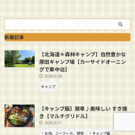
新着記事
【北海道＊森林キャンプ】自然豊かな
厚田キャンプ場【カーサイドオーニン
グで車中泊】
2026/5/28
キャンプ
【キャンプ飯】簡単♪美味しい すき焼
き【マルチグリドル】
2026/5/27
・お肉、シーフード、野菜
・キャンプ飯