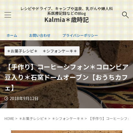
レシピやドライブ、キャンプや温泉、乳がんや婦人科
系医療記録などのBlog
Kalmia＊歳時記
ホーム
お問い合わせ
プライバシーポリシー
＊お菓子レシピ＊
＊シフォンケーキ＊
【手作り】コーヒーシフォン＊コロンビア
豆入り＊石窯ドームオーブン【おうちカフ
ェ】
2018年9月12日
HOME
>
＊お菓子レシピ＊
>
＊シフォンケーキ＊
>
【手作り】コーヒーシフォ