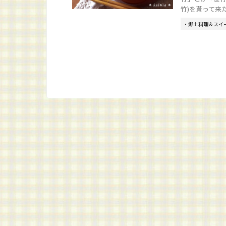
竹)を貰って来た
・郷土料理＆スイ