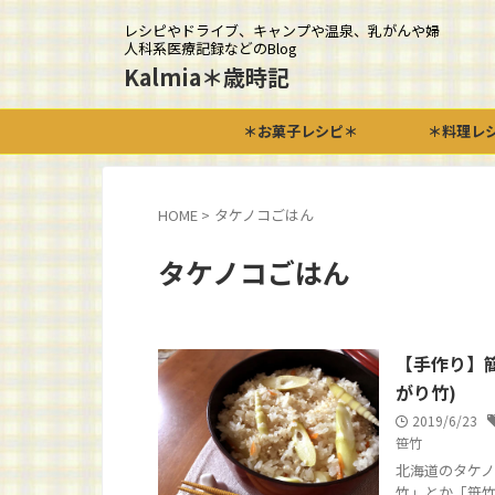
レシピやドライブ、キャンプや温泉、乳がんや婦
人科系医療記録などのBlog
Kalmia＊歳時記
＊お菓子レシピ＊
＊料理レ
HOME
>
タケノコごはん
タケノコごはん
【手作り】
がり竹)
2019/6/23
笹竹
北海道のタケノ
竹」とか「笹竹