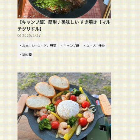
【キャンプ飯】簡単♪美味しい すき焼き【マル
チグリドル】
2026/5/27
・お肉、シーフード、野菜
・キャンプ飯
・スープ、汁物
・鍋料理