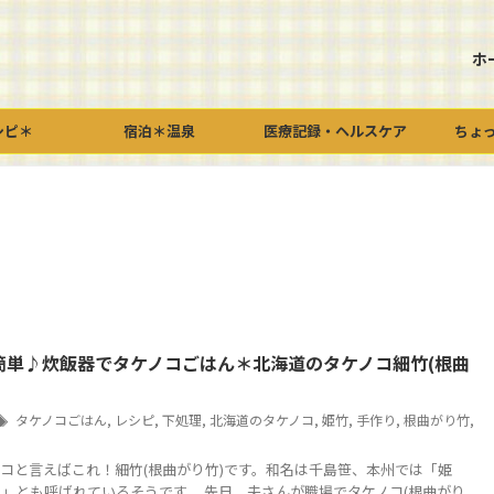
ホ
シピ＊
宿泊＊温泉
医療記録・ヘルスケア
ちょ
簡単♪炊飯器でタケノコごはん＊北海道のタケノコ細竹(根曲
タケノコごはん
,
レシピ
,
下処理
,
北海道のタケノコ
,
姫竹
,
手作り
,
根曲がり竹
,
コと言えばこれ！細竹(根曲がり竹)です。和名は千島笹、本州では「姫
」とも呼ばれているそうです。 先日、夫さんが職場でタケノコ(根曲がり