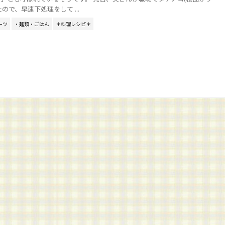
ので、早速下処理をして ...
ーツ
・麺類・ごはん
＊料理レシピ＊