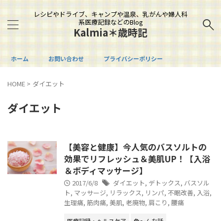
レシピやドライブ、キャンプや温泉、乳がんや婦人科
系医療記録などのBlog
Kalmia＊歳時記
ホーム
お問い合わせ
プライバシーポリシー
HOME
>
ダイエット
ダイエット
【美容と健康】今人気のバスソルトの
効果でリフレッシュ＆美肌UP！【入浴
＆ボディマッサージ】
2017/6/8
ダイエット
,
デトックス
,
バスソル
ト
,
マッサージ
,
リラックス
,
リンパ
,
不眠改善
,
入浴
,
生理痛
,
筋肉痛
,
美肌
,
老廃物
,
肩こり
,
腰痛
医療記録・ヘルスケア
色～んな話