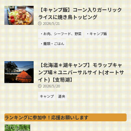
【キャンプ飯】コーン入りガーリック
ライスに焼き鳥トッピング
2026/5/21
・お肉、シーフード、野菜
・キャンプ飯
・麺類・ごはん
【北海道＊湖キャンプ】モラップキャ
ンプ場＊ユニバーサルサイト(オートサ
イト)【支笏湖】
2026/5/20
キャンプ
道央
ランキングに参加中！応援お願いします