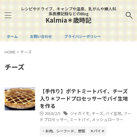
レシピやドライブ、キャンプや温泉、乳がんや婦人科
系医療記録などのBlog
Kalmia＊歳時記
ホーム
お問い合わせ
プライバシーポリシー
HOME
>
チーズ
チーズ
【手作り】ポテトミートパイ、チーズ
入り＊フードプロセッサーでパイ生地
を作る
2018/2/5
ジャガイモ
,
チーズ
,
パイ生地
,
フー
ドプロセッサー
,
ミートパイ
,
メッシュローラー
・お肉、シーフード、野菜
＊パイ＊