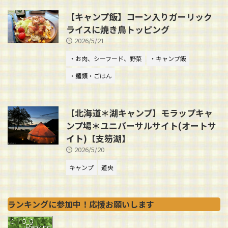
【キャンプ飯】コーン入りガーリック
ライスに焼き鳥トッピング
2026/5/21
・お肉、シーフード、野菜
・キャンプ飯
・麺類・ごはん
【北海道＊湖キャンプ】モラップキャ
ンプ場＊ユニバーサルサイト(オートサ
イト)【支笏湖】
2026/5/20
キャンプ
道央
ランキングに参加中！応援お願いします