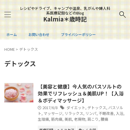
レシピやドライブ、キャンプや温泉、乳がんや婦人科
系医療記録などのBlog
Kalmia＊歳時記
ホーム
お問い合わせ
プライバシーポリシー
HOME
>
デトックス
デトックス
【美容と健康】今人気のバスソルトの
効果でリフレッシュ＆美肌UP！【入浴
＆ボディマッサージ】
2017/6/8
ダイエット
,
デトックス
,
バスソル
ト
,
マッサージ
,
リラックス
,
リンパ
,
不眠改善
,
入浴
,
生理痛
,
筋肉痛
,
美肌
,
老廃物
,
肩こり
,
腰痛
医療記録・ヘルスケア
色～んな話