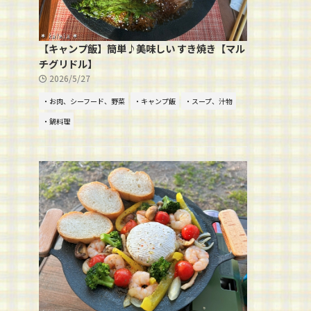
【キャンプ飯】簡単♪美味しい すき焼き【マル
チグリドル】
2026/5/27
・お肉、シーフード、野菜
・キャンプ飯
・スープ、汁物
・鍋料理