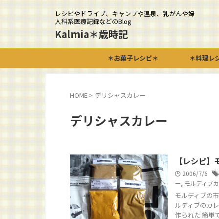
レシピやドライブ、キャンプや温泉、乳がんや婦
人科系医療記録などのBlog
Kalmia＊歳時記
＊お菓子レシピ＊
＊料理レ
HOME
>
デリシャスカレー
デリシャスカレー
【レシピ】
2006/7/6
ー
,
モルディブ
モルディブの市
ルディブのカレ
作られた 簡単で