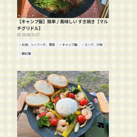
【キャンプ飯】簡単♪美味しい すき焼き【マル
チグリドル】
2026/5/27
・お肉、シーフード、野菜
・キャンプ飯
・スープ、汁物
・鍋料理