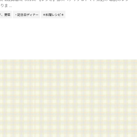
 ...
ド、野菜
・記念日ディナー
＊料理レシピ＊