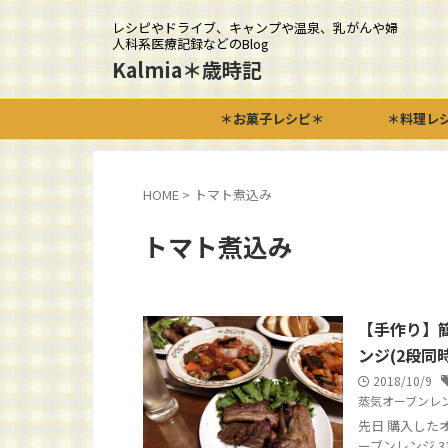
レシピやドライブ、キャンプや温泉、乳がんや婦
人科系医療記録などのBlog
Kalmia＊歳時記
＊お菓子レシピ＊
＊料理レ
HOME
>
トマト煮込み
トマト煮込み
【手作り】
ンジ(2段同
2018/10/9
蒸気オーブンレ
先日 購入した
ーブンレンジ 3