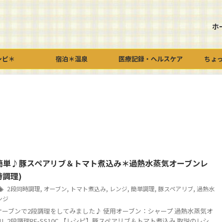
ホ
シピ＊
宿泊＊温泉
医療記録・ヘルスケア
ちょ
簡単♪豚スペアリブ＆トマト煮込み＊過熱水蒸気オーブンレ
時調理)
2段同時調理
,
オーブン
,
トマト煮込み
,
レンジ
,
簡単調理
,
豚スペアリブ
,
過熱水
ンジ
オーブンで2段調理をしてみました♪ 使用オーブン：シャープ 過熱水蒸気オ
1L 2段調理RE-SS10C 【レシピ】豚スペアリブ＆トマト煮込み 取説のレシ