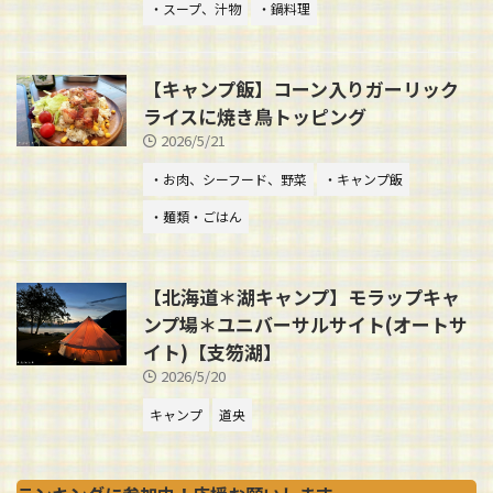
・スープ、汁物
・鍋料理
【キャンプ飯】コーン入りガーリック
ライスに焼き鳥トッピング
2026/5/21
・お肉、シーフード、野菜
・キャンプ飯
・麺類・ごはん
【北海道＊湖キャンプ】モラップキャ
ンプ場＊ユニバーサルサイト(オートサ
イト)【支笏湖】
2026/5/20
キャンプ
道央