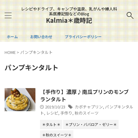
レシピやドライブ、キャンプや温泉、乳がんや婦人科
系医療記録などのBlog
Kalmia＊歳時記
ホーム
お問い合わせ
プライバシーポリシー
HOME
>
パンプキンタルト
パンプキンタルト
【手作り】濃厚♪南瓜プリンのモンブ
ランタルト
2019/10/23
カボチャプリン
,
パンプキンタル
ト
,
レシピ
,
手作り
,
秋のスイーツ
＊タルト＊
＊プリン・ババロア・ゼリー＊
＊秋のスイーツ＊