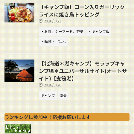
【キャンプ飯】コーン入りガーリック
ライスに焼き鳥トッピング
2026/5/21
・お肉、シーフード、野菜
・キャンプ飯
・麺類・ごはん
【北海道＊湖キャンプ】モラップキャ
ンプ場＊ユニバーサルサイト(オートサ
イト)【支笏湖】
2026/5/20
キャンプ
道央
ランキングに参加中！応援お願いします