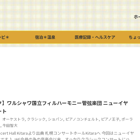
ホ
シピ＊
宿泊＊温泉
医療記録・ヘルスケア
ちょ
ク】ワルシャワ国立フィルハーモニー管弦楽団 ニューイヤ
ート
オーケストラ
,
クラシック
,
ショパン
,
ピアノコンチェルト
,
ピアノ王子
,
ポーラ
ワ
,
牛田智大
oncert Hall Kitaraより出典 札幌コンサートホールKitaraへ 今回はニューイヤ
です♪ JAF会員の為の音楽会以来、すっかりクラシックコンサートにハ ...