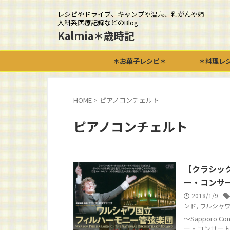
レシピやドライブ、キャンプや温泉、乳がんや婦
人科系医療記録などのBlog
Kalmia＊歳時記
＊お菓子レシピ＊
＊料理レ
HOME
>
ピアノコンチェルト
ピアノコンチェルト
【クラシッ
ー・コンサ
2018/1/9
ンド
,
ワルシャ
～Sapporo C
ー・コンサート