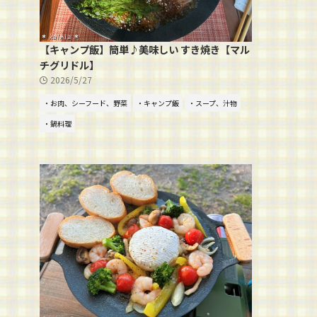
【キャンプ飯】簡単♪美味しい すき焼き【マル
チグリドル】
2026/5/27
・お肉、シーフード、野菜
・キャンプ飯
・スープ、汁物
・鍋料理