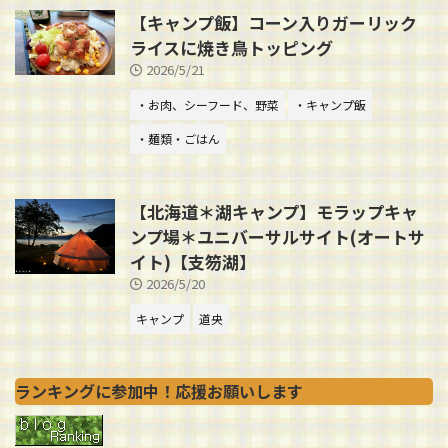
【キャンプ飯】コーン入りガーリック
ライスに焼き鳥トッピング
2026/5/21
・お肉、シーフード、野菜
・キャンプ飯
・麺類・ごはん
【北海道＊湖キャンプ】モラップキャ
ンプ場＊ユニバーサルサイト(オートサ
イト)【支笏湖】
2026/5/20
キャンプ
道央
ランキングに参加中！応援お願いします