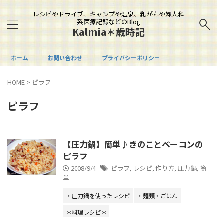
レシピやドライブ、キャンプや温泉、乳がんや婦人科
系医療記録などのBlog
Kalmia＊歳時記
ホーム
お問い合わせ
プライバシーポリシー
HOME
>
ピラフ
ピラフ
【圧力鍋】簡単♪きのことベーコンの
ピラフ
2008/9/4
ピラフ
,
レシピ
,
作り方
,
圧力鍋
,
簡
単
・圧力鍋を使ったレシピ
・麺類・ごはん
＊料理レシピ＊