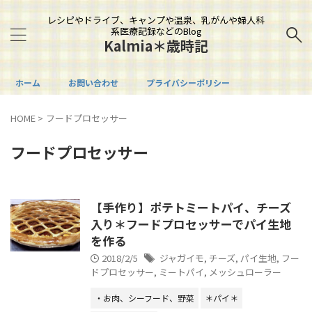
レシピやドライブ、キャンプや温泉、乳がんや婦人科
系医療記録などのBlog
Kalmia＊歳時記
ホーム
お問い合わせ
プライバシーポリシー
HOME
>
フードプロセッサー
フードプロセッサー
【手作り】ポテトミートパイ、チーズ
入り＊フードプロセッサーでパイ生地
を作る
2018/2/5
ジャガイモ
,
チーズ
,
パイ生地
,
フー
ドプロセッサー
,
ミートパイ
,
メッシュローラー
・お肉、シーフード、野菜
＊パイ＊