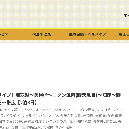
ホ
シピ＊
宿泊＊温泉
医療記録・ヘルスケア
ちょ
ライブ】能取湖～美幌峠～コタン温泉(野天風呂)～知床～野
路～帯広【2泊3日】
アイヌ語
,
エゾシカ
,
オンネトー
,
クランベリー
,
コタン温泉
,
サンゴ草
,
スイー
ワラ
,
ドライブ
,
フォルメン
,
ペンション
,
丸美が丘温泉
,
丹頂鶴
,
国後島
,
屈斜路湖
,
日本の滝100選
,
来運公園.オシンコシンの滝
,
湧水
,
知床八景
,
知床峠
,
硫黄山
,
美
東旅行
,
野付半島
,
釧路湿原
,
開陽台
,
霧多布湿原