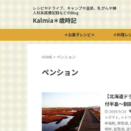
レシピやドライブ、キャンプや温泉、乳がんや婦
人科系医療記録などのBlog
Kalmia＊歳時記
＊お菓子レシピ＊
＊料理レ
HOME
>
ペンション
ペンション
【北海道ド
付半島～釧
2009/9/16
トポテト
,
トド
幸福駅
,
摩周湖
,
幌峠
,
能取湖
,
道