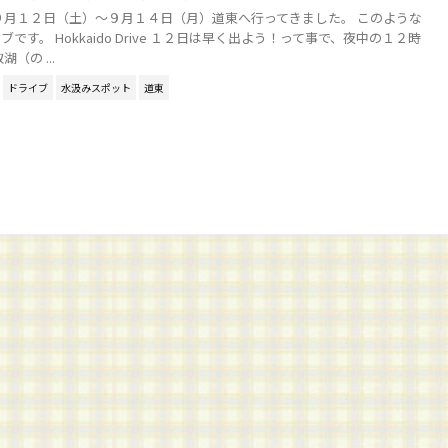
９月１２日（土）～９月１４日（月）道東へ行ってきました。 このような
です。 Hokkaido Drive １２日は早く出よう！って事で、夜中の１２時
（の ...
ドライブ
水汲みスポット
道東