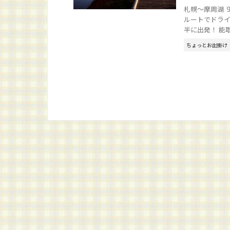
札幌～摩周湖 
ルートでドライブ
半に出発！ 能取湖
ちょっとお出掛け