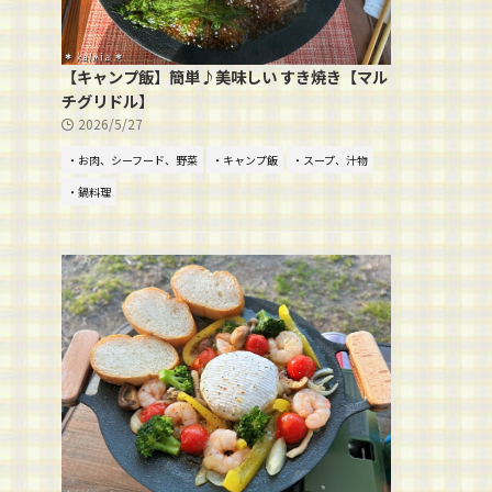
【キャンプ飯】簡単♪美味しい すき焼き【マル
チグリドル】
2026/5/27
・お肉、シーフード、野菜
・キャンプ飯
・スープ、汁物
・鍋料理