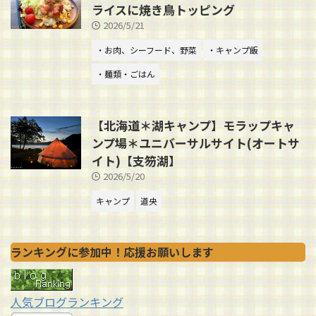
ライスに焼き鳥トッピング
2026/5/21
・お肉、シーフード、野菜
・キャンプ飯
・麺類・ごはん
【北海道＊湖キャンプ】モラップキャ
ンプ場＊ユニバーサルサイト(オートサ
イト)【支笏湖】
2026/5/20
キャンプ
道央
ランキングに参加中！応援お願いします
人気ブログランキング