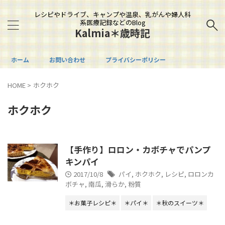
レシピやドライブ、キャンプや温泉、乳がんや婦人科
系医療記録などのBlog
Kalmia＊歳時記
ホーム
お問い合わせ
プライバシーポリシー
HOME
>
ホクホク
ホクホク
【手作り】ロロン・カボチャでパンプ
キンパイ
2017/10/8
パイ
,
ホクホク
,
レシピ
,
ロロンカ
ボチャ
,
南瓜
,
滑らか
,
粉質
＊お菓子レシピ＊
＊パイ＊
＊秋のスイーツ＊