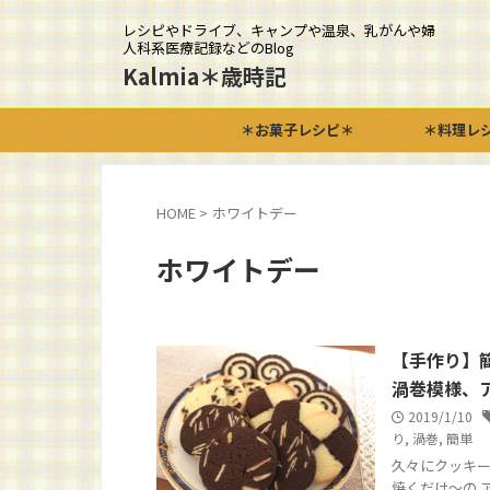
レシピやドライブ、キャンプや温泉、乳がんや婦
人科系医療記録などのBlog
Kalmia＊歳時記
＊お菓子レシピ＊
＊料理レ
HOME
>
ホワイトデー
ホワイトデー
【手作り】
渦巻模様、
2019/1/10
り
,
渦巻
,
簡単
久々にクッキー
焼くだけ～の 