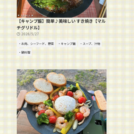
【キャンプ飯】簡単♪美味しい すき焼き【マル
チグリドル】
2026/5/27
・お肉、シーフード、野菜
・キャンプ飯
・スープ、汁物
・鍋料理