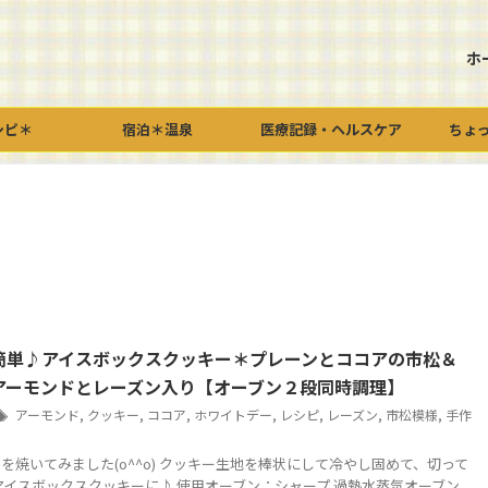
ホ
シピ＊
宿泊＊温泉
医療記録・ヘルスケア
ちょ
簡単♪アイスボックスクッキー＊プレーンとココアの市松＆
アーモンドとレーズン入り【オーブン２段同時調理】
アーモンド
,
クッキー
,
ココア
,
ホワイトデー
,
レシピ
,
レーズン
,
市松模様
,
手作
を焼いてみました(o^^o) クッキー生地を棒状にして冷やし固めて、切って
アイスボックスクッキーに♪ 使用オーブン：シャープ 過熱水蒸気オーブン