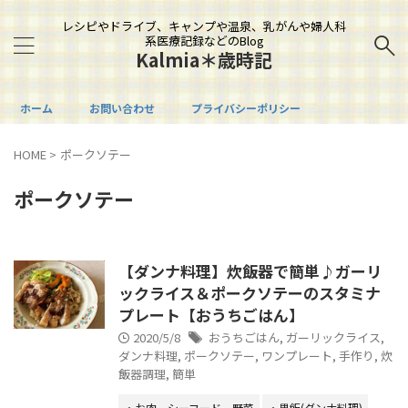
レシピやドライブ、キャンプや温泉、乳がんや婦人科
系医療記録などのBlog
Kalmia＊歳時記
ホーム
お問い合わせ
プライバシーポリシー
HOME
>
ポークソテー
ポークソテー
【ダンナ料理】炊飯器で簡単♪ガーリ
ックライス＆ポークソテーのスタミナ
プレート【おうちごはん】
2020/5/8
おうちごはん
,
ガーリックライス
,
ダンナ料理
,
ポークソテー
,
ワンプレート
,
手作り
,
炊
飯器調理
,
簡単
・お肉、シーフード、野菜
・男飯(ダンナ料理)