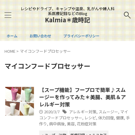
レシピやドライブ、キャンプや温泉、乳がんや婦人科
系医療記録などのBlog
Kalmia＊歳時記
ホーム
お問い合わせ
プライバシーポリシー
HOME
>
マイコンフードプロセッサー
マイコンフードプロセッサー
【スープ機能】フープロで簡単♪スム
ージーを作ってみた＊美腸、美肌＆ア
レルギー対策
2020/3/7
アレルギー対策
,
スムージー
,
マイ
コンフードプロセッサー
,
レシピ
,
体力回復
,
健康
,
手
作り
,
病中病後
,
美容
,
花粉症対策
・スープ、汁物
医療記録・ヘルスケア