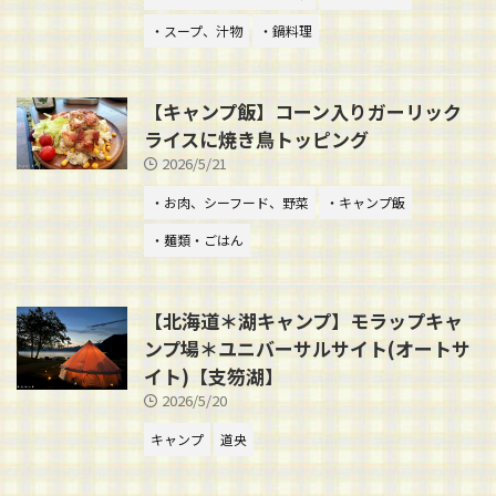
・スープ、汁物
・鍋料理
【キャンプ飯】コーン入りガーリック
ライスに焼き鳥トッピング
2026/5/21
・お肉、シーフード、野菜
・キャンプ飯
・麺類・ごはん
【北海道＊湖キャンプ】モラップキャ
ンプ場＊ユニバーサルサイト(オートサ
イト)【支笏湖】
2026/5/20
キャンプ
道央