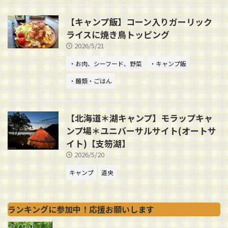
【キャンプ飯】コーン入りガーリック
ライスに焼き鳥トッピング
2026/5/21
・お肉、シーフード、野菜
・キャンプ飯
・麺類・ごはん
【北海道＊湖キャンプ】モラップキャ
ンプ場＊ユニバーサルサイト(オートサ
イト)【支笏湖】
2026/5/20
キャンプ
道央
ランキングに参加中！応援お願いします