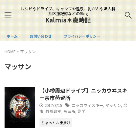
レシピやドライブ、キャンプや温泉、乳がんや婦人科
系医療記録などのBlog
Kalmia＊歳時記
ホーム
お問い合わせ
プライバシーポリシー
HOME
>
マッサン
マッサン
【小樽周辺ドライブ】ニッカウヰスキ
ー余市蒸留所
2017/8/15
ニッカウィスキー
,
マッサン
,
余
市
,
竹鶴政孝
,
蒸留所
,
見学
ちょっとお出掛け