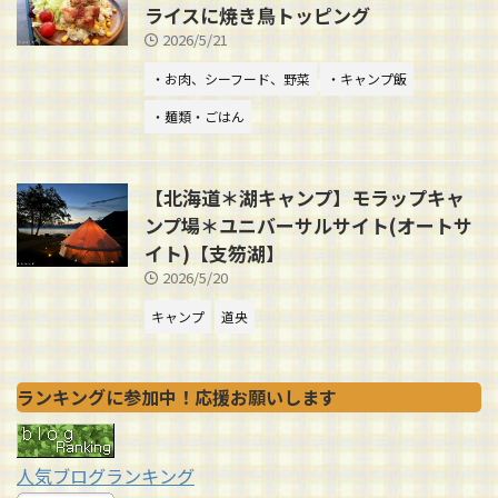
ライスに焼き鳥トッピング
2026/5/21
・お肉、シーフード、野菜
・キャンプ飯
・麺類・ごはん
【北海道＊湖キャンプ】モラップキャ
ンプ場＊ユニバーサルサイト(オートサ
イト)【支笏湖】
2026/5/20
キャンプ
道央
ランキングに参加中！応援お願いします
人気ブログランキング