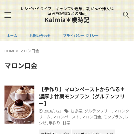
レシピやドライブ、キャンプや温泉、乳がんや婦人科
系医療記録などのBlog
Kalmia＊歳時記
ホーム
お問い合わせ
プライバシーポリシー
HOME
>
マロン口金
マロン口金
【手作り】マロンペーストから作る＊
濃厚♪甘栗モンブラン【グルテンフリ
ー】
2018/3/21
むき栗
,
グルテンフリー
,
マロンク
リーム
,
マロンペースト
,
マロン口金
,
モンブラン
,
レ
シピ
,
手作り
,
甘栗
＊お菓子レシピ＊
＊スポンジ＆クリーム＊