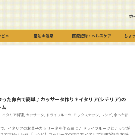
ホ
シピ＊
宿泊＊温泉
医療記録・ヘルスケア
ちょ
余った卵白で簡単♪カッサータ作り＊イタリア(シチリア)の
ーム
イタリア料理
,
カッサータ
,
ドライフルーツ
,
ミックスナッツ
,
レシピ
,
余った卵
で、イタリアのお菓子カッサータを作る事に♪ ドライフルーツとナッツが
り方 イタリア料理が好き(加藤