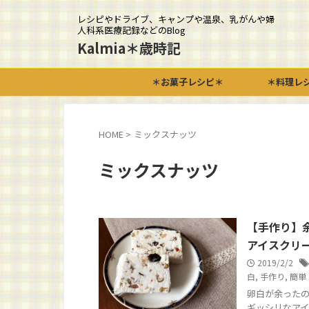
レシピやドライブ、キャンプや温泉、乳がんや婦
人科系医療記録などのBlog
Kalmia＊歳時記
＊お菓子レシピ＊
＊料理レ
HOME
>
ミックスナッツ
ミックスナッツ
【手作り】
アイスクリ
2019/2/2
白
,
手作り
,
簡単
卵白が余ったの
ギッシリなアイスです٩(๑❛ᴗ❛๑)۶ 【レシピ】カッサータの作