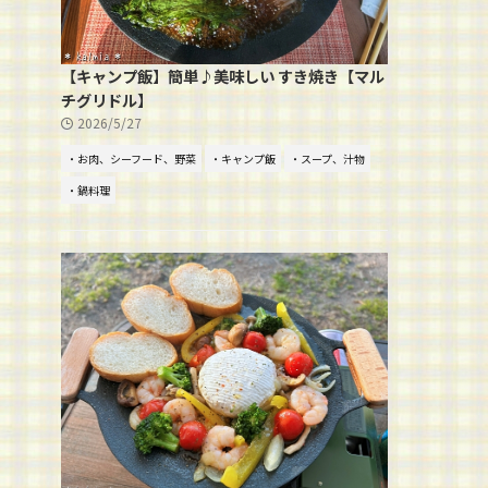
【キャンプ飯】簡単♪美味しい すき焼き【マル
チグリドル】
2026/5/27
・お肉、シーフード、野菜
・キャンプ飯
・スープ、汁物
・鍋料理