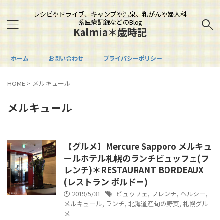
レシピやドライブ、キャンプや温泉、乳がんや婦人科
系医療記録などのBlog
Kalmia＊歳時記
ホーム
お問い合わせ
プライバシーポリシー
HOME
>
メルキュール
メルキュール
【グルメ】Mercure Sapporo メルキュ
ールホテル札幌のランチビュッフェ(フ
レンチ)＊RESTAURANT BORDEAUX
(レストラン ボルドー)
2019/5/31
ビュッフェ
,
フレンチ
,
ヘルシー
,
メルキュール
,
ランチ
,
北海道産旬の野菜
,
札幌グル
メ