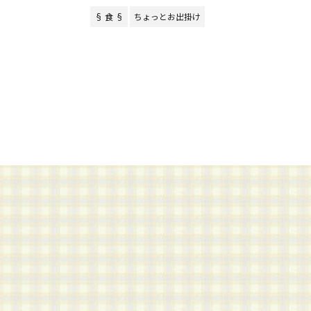
§ 食 §
ちょっとお出掛け