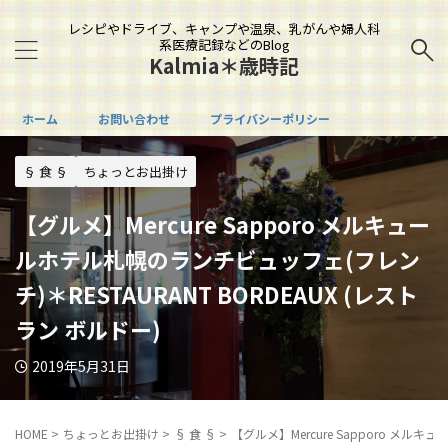
レシピやドライブ、キャンプや温泉、乳がんや婦人科
系医療記録などのBlog
Kalmia＊歳時記
ホーム
お問い合わせ
プライバシーポリシー
§ 食 §
ちょっとお出掛け
【グルメ】Mercure Sapporo メルキュー
ルホテル札幌のランチビュッフェ(フレン
チ)＊RESTAURANT BORDEAUX (レスト
ラン ボルドー)
2019年5月31日
HOME
>
ちょっとお出掛け
>
§ 食 §
>
【グルメ】Mercure Sapporo メル