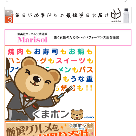
夏のビアホールを付けて投稿すると1時間延長無料に！メニューフード日替わりピ
ザ、フライドポテトグリルソーセージ、焼き鳥チキンにたこ焼き炒飯、焼きそば、
シュウマイ、春巻きラーメンサラダー、サラダバースモー...