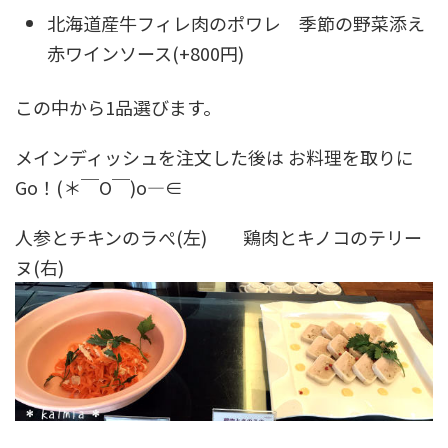
北海道産牛フィレ肉のポワレ 季節の野菜添え
赤ワインソース(+800円)
この中から1品選びます。
メインディッシュを注文した後は お料理を取りに
Go！(＊￣O￣)o―∈
人参とチキンのラぺ(左) 鶏肉とキノコのテリー
ヌ(右)