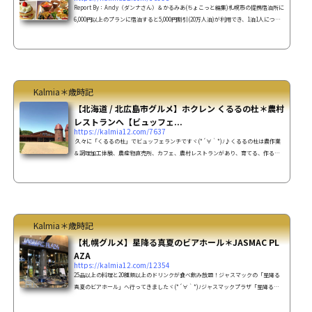
Report By：Andy（ダンナさん）＆かるみあ(ちょこっと編集)札幌市の提携宿泊所に
6,000円以上のプランに宿泊すると5,000円割引(20万人泊)が利用でき、1泊1人につき
3,000円分のクーポンが貰える(40万人泊)という企画で、今回2泊ずつ3施設に宿泊し
てきました。さあ！SAPPORO夏割＆泊まってスマイルクーポン夏割 期間：2020.
7.23～8.31クーポン期間：2020.7.23～9.30ロイトン札幌駐車場から１階のフロントに
行くまで距離があり少々分かりずらかったです。 3施設の中では一番大きなホテル
でした。会議室・宴会場・結婚式場も兼ね備えて...
Kalmia＊歳時記
【北海道 / 北広島市グルメ】ホクレン くるるの杜＊農村
レストランへ【ビュッフェ...
https://kalmia12.com/7637
久々に「くるるの杜」でビュッフェランチですヾ(*´∀｀*)ﾉ♪くるるの杜は農作業
＆調理加工体験、農産物直売所、カフェ、農村レストランがあり、育てる、作る、
つながる、感じる、食べる、の「〇〇る」が体験できる複合施設です。くるるの杜
＊案内図農作業＆調理加工体験今月の体験予定は ミルクパンでお父さんの顔をつく
ろう！(旬野菜付き)(直径15㎝の似顔絵パン2個)日時 ：6/16、6/17体験時間：2時
間半くらい モッツァレラチーズとストリングチーズを作ってみよう！（ミニトマト
収穫付）(出来上がりチーズは250ｇ～300ｇ、収...
Kalmia＊歳時記
【札幌グルメ】星降る真夏のビアホール＊JASMAC PL
AZA
https://kalmia12.com/12354
25品以上の料理と20種類以上のドリンクが食べ飲み放題！ジャスマックの「星降る
真夏のビアホール」へ行ってきましたヾ(*´∀｀*)ﾉジャスマックプラザ「星降る真
夏のビアホール」期間は2019.7.12～8.31(予約制)雨天決行！名前に「星」が付く人は
半額！お一人2000円ですよ～！( ｣´0｀)｣SNSで、#ジャスマックプラザ #星降る真