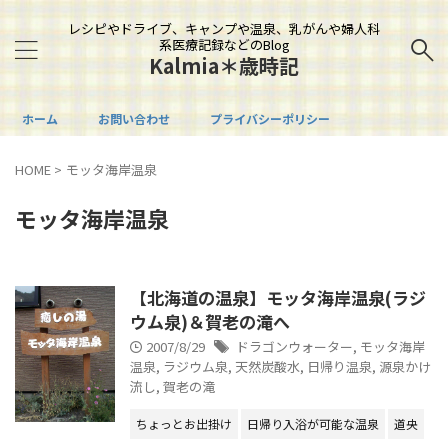
レシピやドライブ、キャンプや温泉、乳がんや婦人科
系医療記録などのBlog
Kalmia＊歳時記
ホーム
お問い合わせ
プライバシーポリシー
HOME
>
モッタ海岸温泉
モッタ海岸温泉
【北海道の温泉】モッタ海岸温泉(ラジ
ウム泉)＆賀老の滝へ
2007/8/29
ドラゴンウォーター
,
モッタ海岸
温泉
,
ラジウム泉
,
天然炭酸水
,
日帰り温泉
,
源泉かけ
流し
,
賀老の滝
ちょっとお出掛け
日帰り入浴が可能な温泉
道央