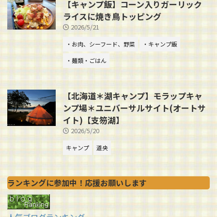
【キャンプ飯】コーン入りガーリック
ライスに焼き鳥トッピング
2026/5/21
・お肉、シーフード、野菜
・キャンプ飯
・麺類・ごはん
【北海道＊湖キャンプ】モラップキャ
ンプ場＊ユニバーサルサイト(オートサ
イト)【支笏湖】
2026/5/20
キャンプ
道央
ランキングに参加中！応援お願いします