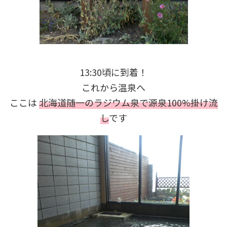
13:30頃に到着！
これから温泉へ
ここは
北海道随一の
ラジウム泉で源泉100%掛け流
し
です