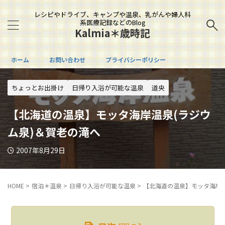
レシピやドライブ、キャンプや温泉、乳がんや婦人科
系医療記録などのBlog
Kalmia＊歳時記
ホーム
お問い合わせ
プライバシーポリシー
ちょっとお出掛け
日帰り入浴が可能な温泉
道央
【北海道の温泉】モッタ海岸温泉(ラジウ
ム泉)＆賀老の滝へ
2007年8月29日
HOME
>
宿泊＊温泉
>
日帰り入浴が可能な温泉
>
【北海道の温泉】モッタ海岸温