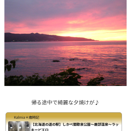
帰る途中で綺麗な夕焼けが♪
Kalmia＊歳時記
【北海道の道の駅】しかべ間歇泉公園～鹿部温泉～ラッ
キーピエロ