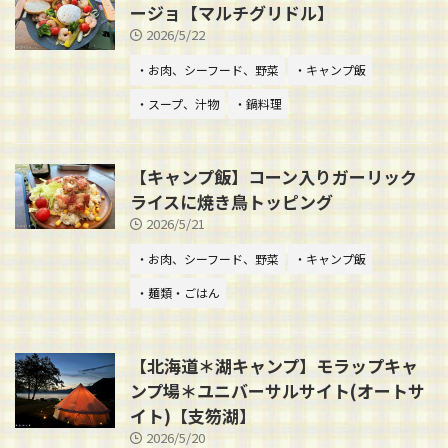
ージョ【マルチグリドル】
2026/5/22
・お肉、シーフード、野菜
・キャンプ飯
・スープ、汁物
・鍋料理
【キャンプ飯】コーン入りガーリック
ライスに焼き鳥トッピング
2026/5/21
・お肉、シーフード、野菜
・キャンプ飯
・麺類・ごはん
【北海道＊湖キャンプ】モラップキャ
ンプ場＊ユニバーサルサイト(オートサ
イト)【支笏湖】
2026/5/20