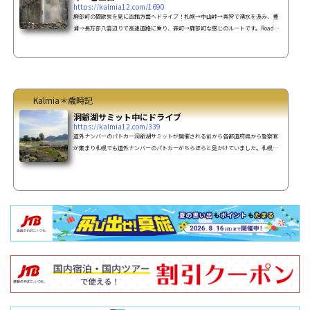
https://kalmia12.com/1690
鹿部町の間歇泉を見に函館方面へドライブ！札幌→中山峠→真狩で湧水を汲み、豊
浦→長万部八雲辺りで高速道路に乗り、森町→鹿部町な感じのルートです。Roadsi
de station Shikabe Geyser,Hokkaido本日の羊蹄山天気予報は曇り＆雨でしたが、
良いお天気羊蹄山の湧水11時45分位に到着真狩村で湧水Getですそう細川たかしの故
郷です鹿部町間歇泉道の駅 しかべ間歇泉公園に14時30分頃到着間歇泉を見るには入
園料が別途かかります。10分おきに15m位の高さまで100℃の温泉が噴き上がりま
す。1回の量は500ℓなんだとか。大正13年に温泉を掘っていたら...
Kalmia＊歳時記
洞爺湖サミット中にドライブ
https://kalmia12.com/339
道外ナンバーのパトカー洞爺湖サミットが開催される前から各都道府県から警察官
が集まり札幌でも道外ナンバーのパトカーがちらほらと見かけていました。札幌で
こんなに見かけるって事は洞爺はどうなっているのだろう・・特に用って用は無か
ったのですが、ちょっとした好奇心で洞爺湖方面へドライブ！「行ける所まで行っ
てみよ～ぅ！」って事で暇な私＆ダンナは出かける事にしたのでした♪国道230号線
をひたすら走り・・・さすがに洞爺に近づくにつれ警官の量も増えていきました。
所々交通規制され、洞爺湖畔に入る手前で検問が。前に２...