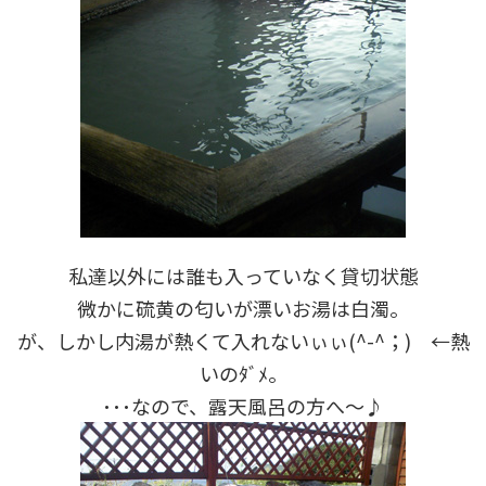
私達以外には誰も入っていなく貸切状態
微かに硫黄の匂いが漂いお湯は白濁。
が、しかし内湯が熱くて入れないぃぃ(^-^；) ←熱
いのﾀﾞﾒ。
･･･なので、露天風呂の方へ～♪