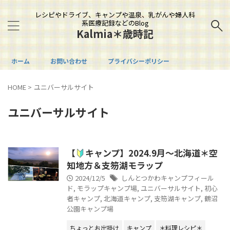
レシピやドライブ、キャンプや温泉、乳がんや婦人科
系医療記録などのBlog
Kalmia＊歳時記
ホーム
お問い合わせ
プライバシーポリシー
HOME
>
ユニバーサルサイト
ユニバーサルサイト
【
キャンプ】2024.9月～北海道＊空
知地方＆支笏湖モラップ
2024/12/5
しんとつかわキャンプフィール
ド
,
モラップキャンプ場
,
ユニバーサルサイト
,
初心
者キャンプ
,
北海道キャンプ
,
支笏湖キャンプ
,
鶴沼
公園キャンプ場
ちょっとお出掛け
キャンプ
＊料理レシピ＊