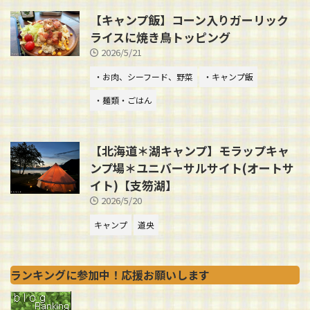
【キャンプ飯】コーン入りガーリック
ライスに焼き鳥トッピング
2026/5/21
・お肉、シーフード、野菜
・キャンプ飯
・麺類・ごはん
【北海道＊湖キャンプ】モラップキャ
ンプ場＊ユニバーサルサイト(オートサ
イト)【支笏湖】
2026/5/20
キャンプ
道央
ランキングに参加中！応援お願いします