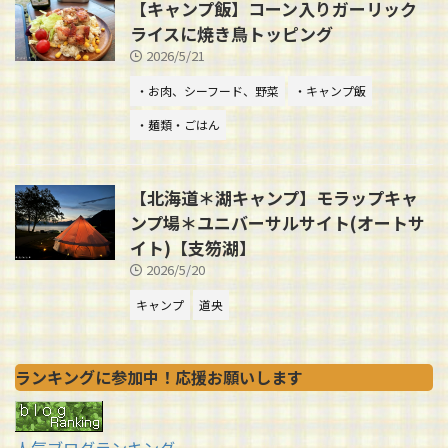
【キャンプ飯】コーン入りガーリック
ライスに焼き鳥トッピング
2026/5/21
・お肉、シーフード、野菜
・キャンプ飯
・麺類・ごはん
【北海道＊湖キャンプ】モラップキャ
ンプ場＊ユニバーサルサイト(オートサ
イト)【支笏湖】
2026/5/20
キャンプ
道央
ランキングに参加中！応援お願いします