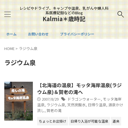
レシピやドライブ、キャンプや温泉、乳がんや婦人科
系医療記録などのBlog
Kalmia＊歳時記
ホーム
お問い合わせ
プライバシーポリシー
HOME
>
ラジウム泉
ラジウム泉
【北海道の温泉】モッタ海岸温泉(ラジ
ウム泉)＆賀老の滝へ
2007/8/29
ドラゴンウォーター
,
モッタ海岸
温泉
,
ラジウム泉
,
天然炭酸水
,
日帰り温泉
,
源泉かけ
流し
,
賀老の滝
ちょっとお出掛け
日帰り入浴が可能な温泉
道央