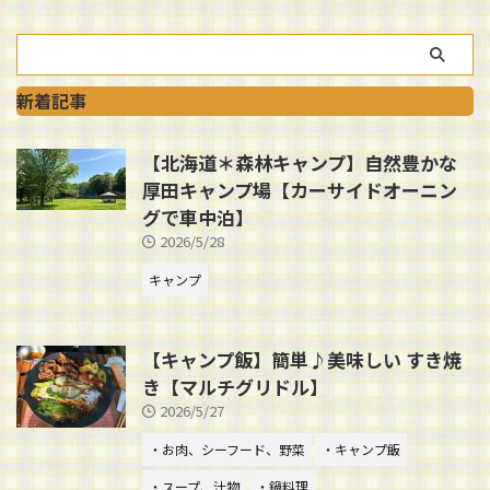
新着記事
【北海道＊森林キャンプ】自然豊かな
厚田キャンプ場【カーサイドオーニン
グで車中泊】
2026/5/28
キャンプ
【キャンプ飯】簡単♪美味しい すき焼
き【マルチグリドル】
2026/5/27
・お肉、シーフード、野菜
・キャンプ飯
・スープ、汁物
・鍋料理