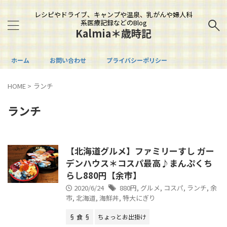
レシピやドライブ、キャンプや温泉、乳がんや婦人科
系医療記録などのBlog
Kalmia＊歳時記
ホーム
お問い合わせ
プライバシーポリシー
HOME
>
ランチ
ランチ
【北海道グルメ】ファミリーすし ガー
デンハウス＊コスパ最高♪まんぷくち
らし880円【余市】
2020/6/24
880円
,
グルメ
,
コスパ
,
ランチ
,
余
市
,
北海道
,
海鮮丼
,
特大にぎり
§ 食 §
ちょっとお出掛け