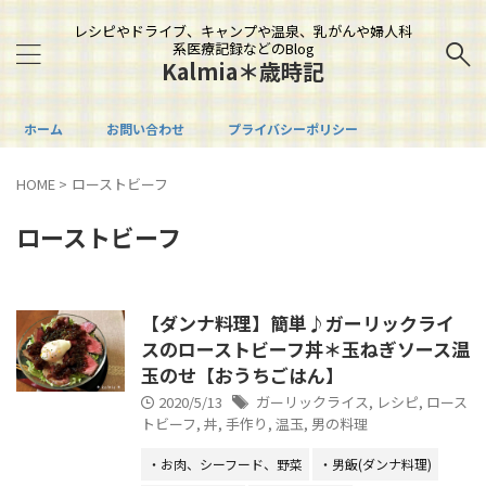
レシピやドライブ、キャンプや温泉、乳がんや婦人科
系医療記録などのBlog
Kalmia＊歳時記
ホーム
お問い合わせ
プライバシーポリシー
HOME
>
ローストビーフ
ローストビーフ
【ダンナ料理】簡単♪ガーリックライ
スのローストビーフ丼＊玉ねぎソース温
玉のせ【おうちごはん】
2020/5/13
ガーリックライス
,
レシピ
,
ロース
トビーフ
,
丼
,
手作り
,
温玉
,
男の料理
・お肉、シーフード、野菜
・男飯(ダンナ料理)