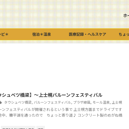
ホ
シピ＊
宿泊＊温泉
医療記録・ヘルスケア
ちょ
ウシュベツ橋梁】～上士幌バルーンフェスティバル
タウシュベツ橋梁
,
バルーンフェスティバル
,
プラザ緑風
,
モール温泉
,
上士幌
ンフェスティバルが開催されるという事で 上士幌方面までドライブです
途中、糠平湖を通ったので ちょっと寄り道♪ コンクリート製のめがね橋