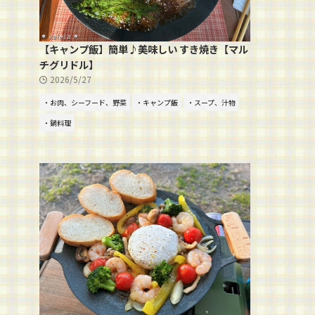
【キャンプ飯】簡単♪美味しい すき焼き【マル
チグリドル】
2026/5/27
・お肉、シーフード、野菜
・キャンプ飯
・スープ、汁物
・鍋料理