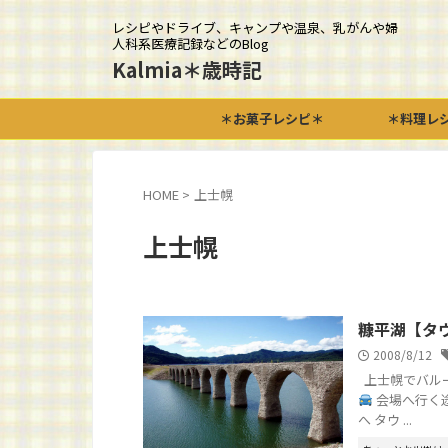
レシピやドライブ、キャンプや温泉、乳がんや婦
人科系医療記録などのBlog
Kalmia＊歳時記
＊お菓子レシピ＊
＊料理レ
HOME
>
上士幌
上士幌
糠平湖【タ
2008/8/12
上士幌でバルー
会場へ行く
へ タウ ...